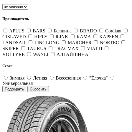
Производитель
APLUS
BARS
Белшина
BRADO
Cordiant
GISLAVED
HIFLY
iLINK
КАМА
KAPSEN
LANDSAIL
LINGLONG
MARCHER
NORTEC
SKIPER
TAURUS
TRACMAX
VIATTI
VOLTYRE
WANLI
АЛТАЙШИНА
Сезон
Зимняя
Летняя
Всесезонная
"Ёлочка"
Универсальная